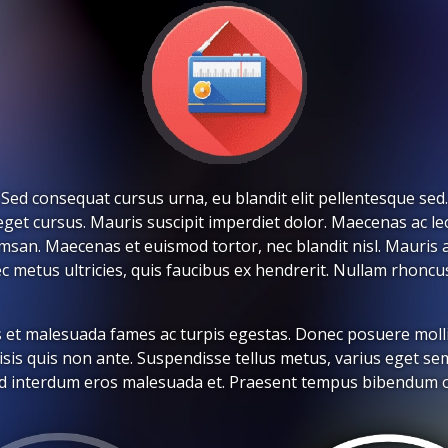
 Sed consequat cursus urna, eu blandit elit pellentesque sed
get cursus. Mauris suscipit imperdiet dolor. Maecenas ac leo
cumsan. Maecenas et euismod tortor, nec blandit nisl. Mauris 
 metus ultricies, quis faucibus ex hendrerit. Nullam rhoncus
 et malesuada fames ac turpis egestas. Donec posuere mollis 
lisis quis non ante. Suspendisse tellus metus, varius eget se
sed interdum eros malesuada et. Praesent tempus bibendum o