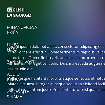
ENGLISH
LANGUAGE!
MIHANOVIĆEVA
PRIČA
LIJEPA
Lorem ipsum dolor sit amet, consectetur adipiscing elit.
NAŠA
tortor ornare efficitur. Donec fermentum dapibus velit e
id porttitor. Donec finibus elit at lacus ullamcorper ac
ZANIMLJIVOSTI
fermentum. In eget velit odio. Duis malesuada augue nec
sollicitudin elit.
AUDIO
Pellentesque habitant morbi tristique senectus et netus
KLUPA
platea dictumst. Integer in neque sed urna eleifend faci
felis, at elementum justo. Praesent auctor nisl quam, 
ZAPJEVAJTE
S NAMA