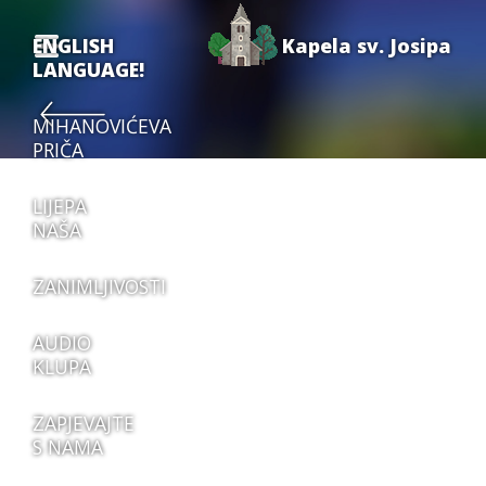
ENGLISH
Kapela sv. Josipa
LANGUAGE!
MIHANOVIĆEVA
PRIČA
LIJEPA
NAŠA
ZANIMLJIVOSTI
AUDIO
KLUPA
ZAPJEVAJTE
S NAMA