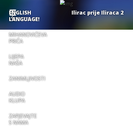
ENGLISH
Ilirac prije Iliraca 2
LANGUAGE!
MIHANOVIĆEVA
PRIČA
LIJEPA
NAŠA
ZANIMLJIVOSTI
AUDIO
KLUPA
ZAPJEVAJTE
S NAMA